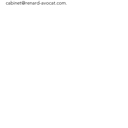
cabinet@renard-avocat.com
.
Contact
Maître Gaëlle Renard
Tél. :
07 81 45 53 29
Mail :
cabinet@renard-avocat.com
Cabinet principal
64 avenue des Lauriers
64000 Pau